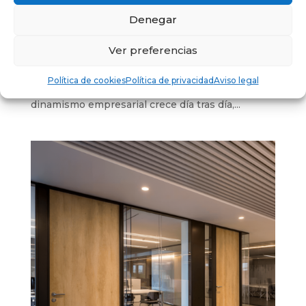
por
diviflex
|
Feb 5, 2025
|
Sin categoría
Denegar
El diseño de oficinas es mucho más que una
simple cuestión estética, es una herramienta
Ver preferencias
estratégica para mejorar la productividad, el
ambiente laboral y la imagen corporativa de una
Política de cookies
Política de privacidad
Aviso legal
empresa. En ciudades como Sevilla, donde el
dinamismo empresarial crece día tras día,...