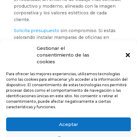
productivo y moderno, alineado con la imagen
corporativa y los valores estéticos de cada
cliente.
Solicita presupuesto
sin compromiso. Si estás
valorando instalar mamparas de oficinas en
Sevilla o en cualquier otro punto, en
Diviflex
Gestionar el
estaremos encantados de asesorarte. Evaluamos
consentimiento de las
tus necesidades específicas, diseñamos la
cookies
solución que mejor se adapta a tu espacio y te
ofrecemos una propuesta personalizada con
Para ofrecer las mejores experiencias, utilizamos tecnologías
materiales de alta calidad.
como las cookies para almacenar y/o acceder a la información del
dispositivo. El consentimiento de estas tecnologías nos permitirá
No tardes en ponerte en contacto con nosotros
procesar datos como el comportamiento de navegación o las
y transforma de la mejor manera posible tus
identificaciones únicas en este sitio. No consentir o retirar el
consentimiento, puede afectar negativamente a ciertas
espacios con la durabilidad, higiene y elegancia
características y funciones.
de las mamparas divisorias. ¡Consúltanos sin
compromiso!
Aceptar