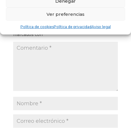
Denegar
Enviar comentario
Ver preferencias
Tu dirección de correo electrónico no será
Política de cookies
Política de privacidad
Aviso legal
publicada.
Los campos obligatorios están
marcados con
*