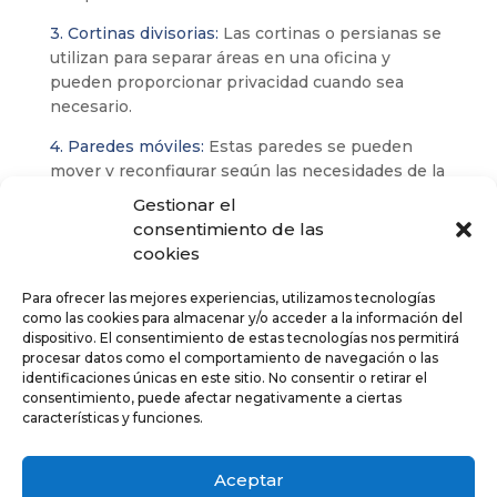
3. Cortinas divisorias:
Las cortinas o persianas se
utilizan para separar áreas en una oficina y
pueden proporcionar privacidad cuando sea
necesario.
4. Paredes móviles:
Estas paredes se pueden
mover y reconfigurar según las necesidades de la
oficina, lo que permite una mayor flexibilidad en
Gestionar el
la disposición del espacio.
consentimiento de las
cookies
5. Pantallas de privacidad:
Estas pantallas se
colocan en escritorios o estaciones de trabajo
Para ofrecer las mejores experiencias, utilizamos tecnologías
para proporcionar privacidad visual y reducir
como las cookies para almacenar y/o acceder a la información del
distracciones.
dispositivo. El consentimiento de estas tecnologías nos permitirá
procesar datos como el comportamiento de navegación o las
6. Mamparas de vidrio:
Las mamparas de vidrio
identificaciones únicas en este sitio. No consentir o retirar el
permiten la separación de áreas sin bloquear
consentimiento, puede afectar negativamente a ciertas
características y funciones.
completamente la luz natural y el flujo de aire.
Aceptar