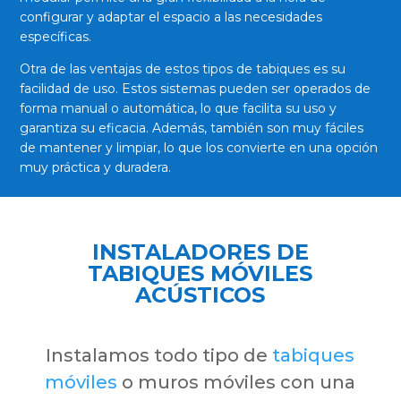
configurar y adaptar el espacio a las necesidades
específicas.
Otra de las ventajas de estos tipos de tabiques es su
facilidad de uso. Estos sistemas pueden ser operados de
forma manual o automática, lo que facilita su uso y
garantiza su eficacia. Además, también son muy fáciles
de mantener y limpiar, lo que los convierte en una opción
muy práctica y duradera.
INSTALADORES DE
TABIQUES MÓVILES
ACÚSTICOS
Instalamos todo tipo de
tabiques
móviles
o muros móviles con una