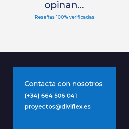
opinan…
Reseñas 100% verificadas
Contacta con nosotros
(+34) 664 506 041
proyectos@diviflex.es