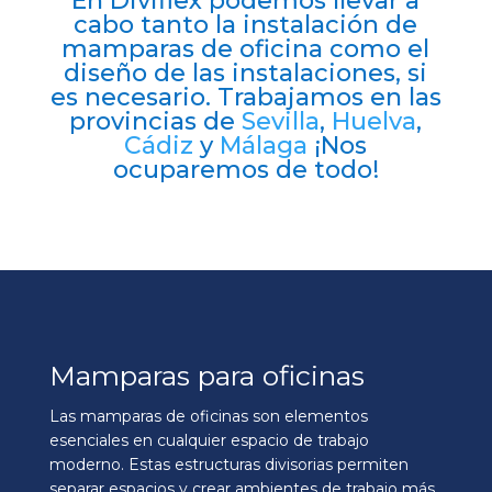
En Diviflex podemos llevar a
cabo tanto la instalación de
mamparas de oficina como el
diseño de las instalaciones, si
es necesario. Trabajamos en las
provincias de
Sevilla
,
Huelva
,
Cádiz
y
Málaga
¡Nos
ocuparemos de todo!
Mamparas para oficinas
Las mamparas de oficinas son elementos
esenciales en cualquier espacio de trabajo
moderno. Estas estructuras divisorias permiten
separar espacios y crear ambientes de trabajo más