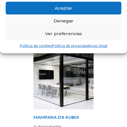
Aceptar
Denegar
MAMPARA DX TREBE 1
Solo vidrio continuo con
Ver preferencias
puerta en melamina
Política de cookies
Política de privacidad
Aviso legal
MAMPARA DX KUBIX
Autoportante