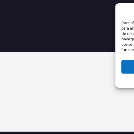
Para o
para a
de est
navegac
consen
funcio