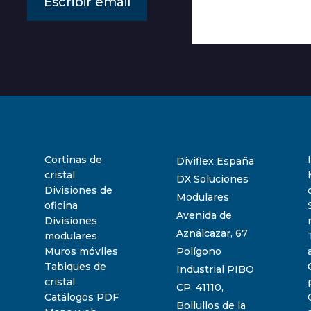
Escribir email
Cortinas de
Diviflex España
cristal
DX Soluciones
Divisiones de
Modulares
oficina
Avenida de
Divisiones
Aználcazar, 67
modulares
Muros móviles
Polígono
Tabiques de
Industrial PIBO
cristal
CP. 41110,
Catálogos PDF
Bollullos de la