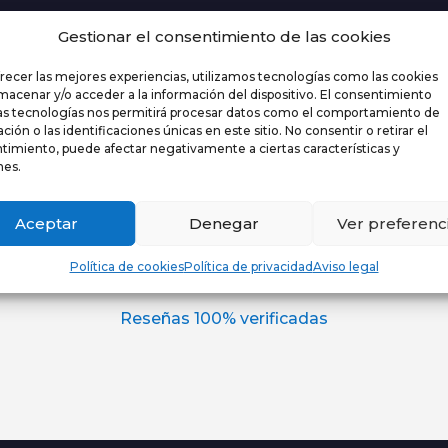
Gestionar el consentimiento de las cookies
Volver a proyecto
frecer las mejores experiencias, utilizamos tecnologías como las cookies
lmacenar y/o acceder a la información del dispositivo. El consentimiento
as tecnologías nos permitirá procesar datos como el comportamiento de
ión o las identificaciones únicas en este sitio. No consentir o retirar el
timiento, puede afectar negativamente a ciertas características y
nes.
Aceptar
Denegar
Ver preferenc
Nuestros clientes opinan…
Política de cookies
Política de privacidad
Aviso legal
Reseñas 100% verificadas