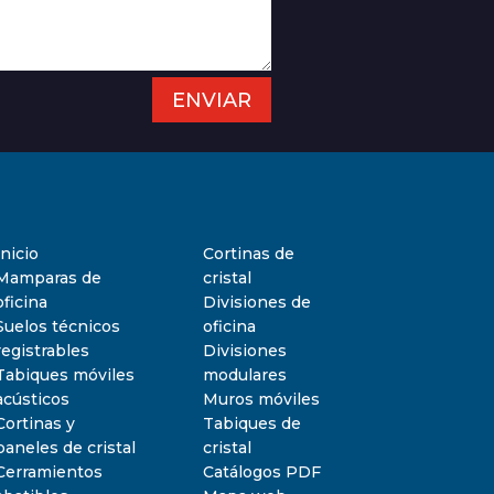
ENVIAR
Inicio
Cortinas de
Mamparas de
cristal
oficina
Divisiones de
Suelos técnicos
oficina
registrables
Divisiones
Tabiques móviles
modulares
acústicos
Muros móviles
Cortinas y
Tabiques de
paneles de cristal
cristal
Cerramientos
Catálogos PDF