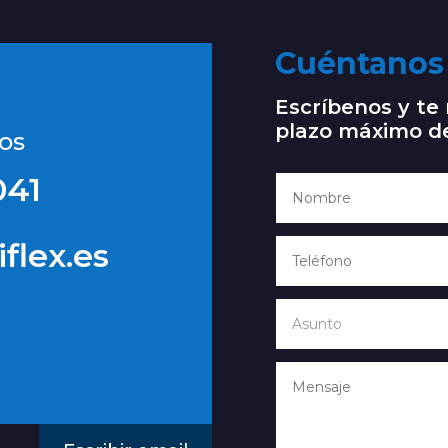
Cuéntanos 
Escríbenos y t
plazo máximo d
os
041
flex.es