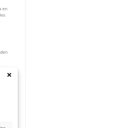
a en
les
eden
l
erno
. Es