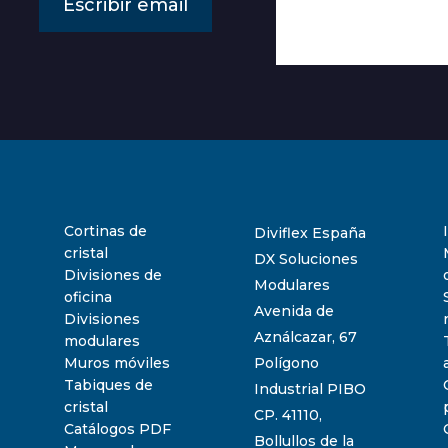
Escribir email
Cortinas de
Diviflex España
cristal
DX Soluciones
Divisiones de
Modulares
oficina
Avenida de
Divisiones
Aználcazar, 67
modulares
Muros móviles
Polígono
Tabiques de
Industrial PIBO
cristal
CP. 41110,
Catálogos PDF
Bollullos de la