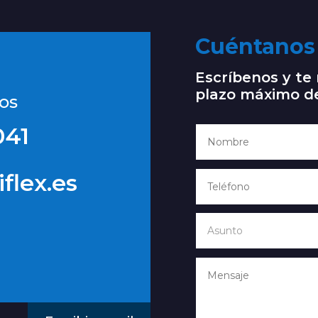
Cuéntanos 
Escríbenos y t
plazo máximo d
os
041
flex.es