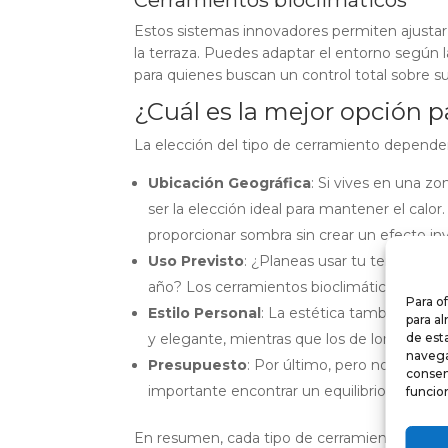
Estos sistemas innovadores permiten ajustar l
la terraza. Puedes adaptar el entorno según l
para quienes buscan un control total sobre su
¿Cuál es la mejor opción p
La elección del tipo de cerramiento depender
Ubicación Geográfica
: Si vives en una z
ser la elección ideal para mantener el calo
proporcionar sombra sin crear un efecto in
Uso Previsto
: ¿Planeas usar tu terraza pr
año? Los cerramientos bioclimáticos pueden
Para o
Estilo Personal
: La estética también es 
para a
y elegante, mientras que los de lona pued
de est
navegac
Presupuesto
: Por último, pero no menos 
consen
importante encontrar un equilibrio entre t
funcio
En resumen, cada tipo de cerramiento para te