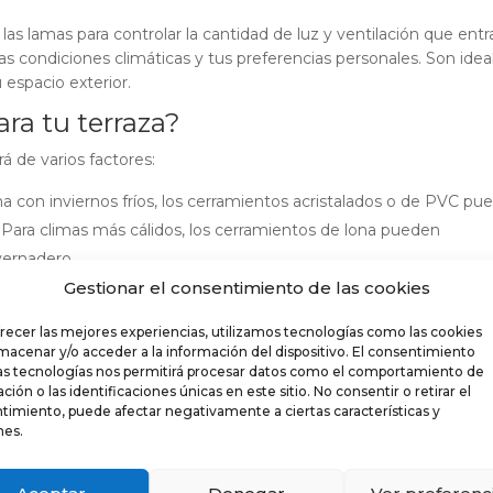
as lamas para controlar la cantidad de luz y ventilación que entr
as condiciones climáticas y tus preferencias personales. Son idea
 espacio exterior.
ara tu terraza?
á de varios factores:
ona con inviernos fríos, los cerramientos acristalados o de PVC pu
r. Para climas más cálidos, los cerramientos de lona pueden
vernadero.
incipalmente durante el verano o deseas disfrutarla durante todo e
Gestionar el consentimiento de las cookies
 ser la solución perfecta para adaptarse a todas las estaciones.
frecer las mejores experiencias, utilizamos tecnologías como las cookies
importante. Los cerramientos acristalados ofrecen un toque mod
lmacenar y/o acceder a la información del dispositivo. El consentimiento
en agregar un ambiente más relajado y veraniego.
as tecnologías nos permitirá procesar datos como el comportamiento de
ión o las identificaciones únicas en este sitio. No consentir o retirar el
importante, el presupuesto jugará un papel crucial en tu elección
timiento, puede afectar negativamente a ciertas características y
us necesidades y lo que puedes invertir en tu cerramiento.
nes.
rrazas tiene sus propias ventajas. Evalúa tus necesidades y