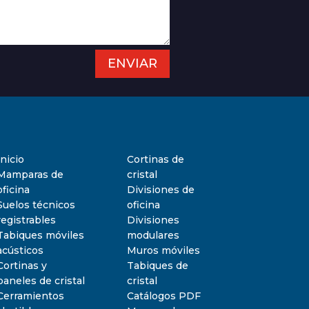
ENVIAR
Inicio
Cortinas de
Mamparas de
cristal
oficina
Divisiones de
Suelos técnicos
oficina
registrables
Divisiones
Tabiques móviles
modulares
acústicos
Muros móviles
Cortinas y
Tabiques de
paneles de cristal
cristal
Cerramientos
Catálogos PDF