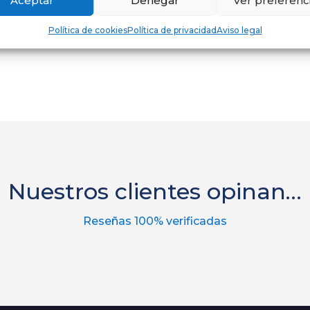
Aceptar
Denegar
Ver preferenc
 es la opción que se adapta mejor a tu terraza. Recuerda que p
mamparas y cerramientos como Diviflex
, para obtener asesorami
Política de cookies
Política de privacidad
Aviso legal
Nuestros clientes opinan…
Reseñas 100% verificadas