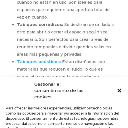
cuando no están en uso. Son ideales para
espacios que requieren una apertura total de
vez en cuando.
Tabiques corredizos:
Se deslizan de un lado a
otro para abrir o cerrar el espacio según sea
necesario. Son perfectos para crear áreas de
reunión temporales o dividir grandes salas en
áreas más pequeñas y privadas.
Tabiques acústicos:
Están diseñados con
materiales que reducen el ruido, lo que es
esencial para mantener la privacidad en
Gestionar el
oficinas abiertas y ruidosas. Estos son ideales
consentimiento de las
para entornos que requieren confidencialidad y
cookies
concentración.
Tabiques de vidrio:
Ofrecen una sensación de
Para ofrecer las mejores experiencias, utilizamos tecnologías
como las cookies para almacenar y/o acceder a la información del
apertura y luminosidad, manteniendo al mismo
dispositivo. El consentimiento de estas tecnologías nos permitirá
tiempo cierto nivel de privacidad. Son ideales
procesar datos como el comportamiento de navegación o las