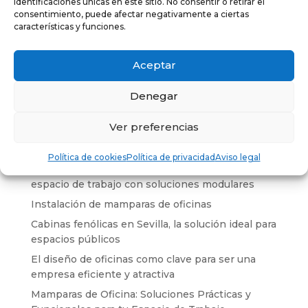
para oficinas que desean fomentar la
identificaciones únicas en este sitio. No consentir o retirar el
consentimiento, puede afectar negativamente a ciertas
transparencia y la colaboración visual.
características y funciones.
Aceptar
Denegar
Buscar
Ver preferencias
Entradas recientes
Política de cookies
Política de privacidad
Aviso legal
Mamparas de oficina en Sevilla, transforma tu
espacio de trabajo con soluciones modulares
Instalación de mamparas de oficinas
Cabinas fenólicas en Sevilla, la solución ideal para
espacios públicos
El diseño de oficinas como clave para ser una
empresa eficiente y atractiva
Mamparas de Oficina: Soluciones Prácticas y